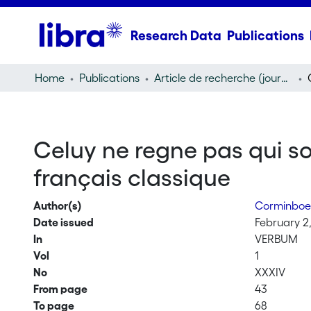
Research Data
Publications
Home
Publications
Article de recherche (journal article)
Celuy ne regne pas qui son
français classique
Author(s)
Corminboeu
Date issued
February 2
In
VERBUM
Vol
1
No
XXXIV
From page
43
To page
68