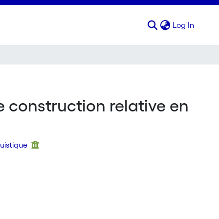
(curren
Log In
e construction relative en
guistique