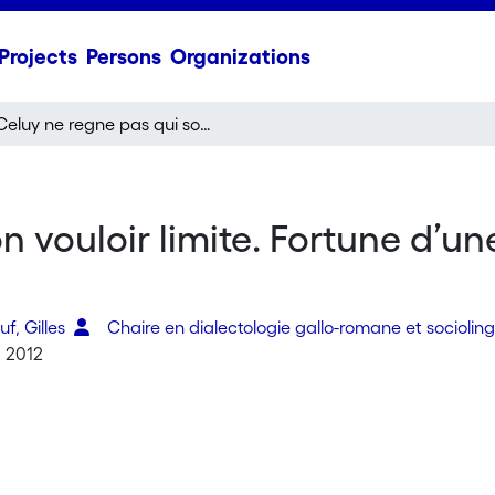
Projects
Persons
Organizations
Celuy ne regne pas qui son vouloir limite. Fortune d’une construction relative en français classique
 vouloir limite. Fortune d’un
f, Gilles
Chaire en dialectologie gallo-romane et sociolin
, 2012