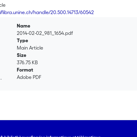
cle
://libra.unine.ch/handle/20.500.14713/60542
Name
2014-02-02_981_1654.pdf
Type
Main Article
Size
376.75 KB
Format
Adobe PDF
.
.