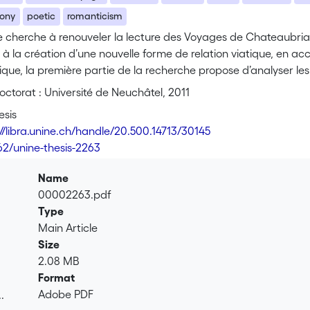
rony
poetic
romanticism
e cherche à renouveler la lecture des Voyages de Chateaubri
 à la création d’une nouvelle forme de relation viatique, en ac
ique, la première partie de la recherche propose d’analyser les
hateaubriand, en traçant le cheminement qui mène l’auteur de 
ctorat : Université de Neuchâtel, 2011
la démystification qui caractérise l’auteur des Mémoires d’outr
esis
lui permet non seulement de prendre ses distances par rapport 
://libra.unine.ch/handle/20.500.14713/30145
s aussi de se rallier à l’idéal d’authenticité qui conditionne, 
62/unine-thesis-2263
licitement le comique satirique, qu’il attribue aux sarcasmes des 
positive et plus personnelle, qui le situe à l’origine du voyage ro
Name
 de contrepoint aux mises en scène de l’héroïsme du nomade et 
00002263.pdf
que le Chateaubriand pitre constitue une sorte d’autodémystif
Type
onique, une négation du sérieux de l’oeuvre et une réorientation 
Main Article
ue du monde ramène à la religion le voyageur perdu, errant 
Size
n effet, c’est en voyant dans les caprices du sort et de la Natur
2.08 MB
dépasser la déception du satiriste. La deuxième partie de la 
Format
ue des récits de voyage chateaubrianesques. Métalepses, para
Adobe PDF
.
 distinguer son oeuvre viatique des relations sérieuses, par le