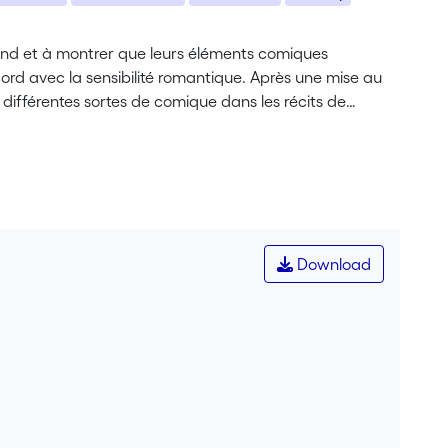
and et à montrer que leurs éléments comiques
cord avec la sensibilité romantique. Après une mise au
 différentes sortes de comique dans les récits de
la satire à l’humour. La satire du voyageur illustre la
e-tombe et offre une vision lucide et réaliste du
à la littérature idéalisante de sa bibliothèque de
à son époque encore, le récit viatique. Or, Chateaubriand
philosophes et à leur incrédulité. Il lui préfère une
mantique : l’autodérision dont il fait preuve sur les
Download
contrebalance l’orgueil du satiriste. Dès lors, on peut
ication du Chateaubriand héros, ainsi qu’une mise à
de l’entreprise viatique. Mais plus encore, la vision
à travers les déserts du Nouveau Monde comme de
e la force créatrice de la Providence, que l’humoriste
réflexion propose une analyse de la poétique
bases, digressions, ou montage littéraire permettent à
 biais desquelles le voyageur savant cherche à