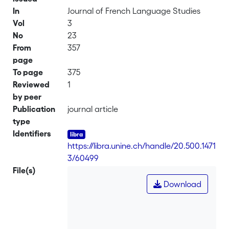
In
Journal of French Language Studies
Vol
3
No
23
From
357
page
To page
375
Reviewed
1
by peer
Publication
journal article
type
Identifiers
https://libra.unine.ch/handle/20.500.1471
3/60499
File(s)
Download