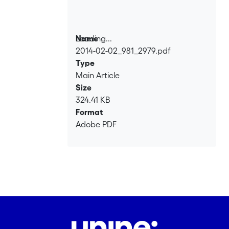
Loading...
Name
2014-02-02_981_2979.pdf
Loading...
Type
Main Article
Size
324.41 KB
Format
Adobe PDF