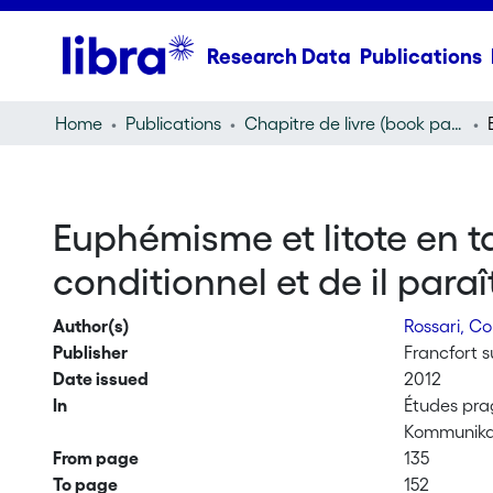
Research Data
Publications
Home
Publications
Chapitre de livre (book part)
Euphémisme et litote en t
conditionnel et de il para
Author(s)
Rossari, C
Publisher
Francfort s
Date issued
2012
In
Études pra
Kommunika
From page
135
To page
152