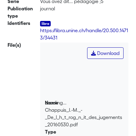
Serie
Vous avez dit... pédagogie ;5
Publication
journal
type
Identifiers
https://libra.unine.ch/handle/20.500.1471
3/34431
File(s)
Download
Loading...
Name
Chappuis_J.-M._-
Loading...
_De_l_h_t_rog_n_it_des_jugements
_20160530.pdf
Type