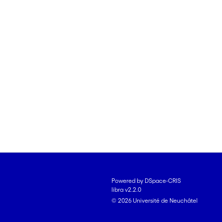
Powered by DSpace-CRIS
libra v2.2.0
© 2026 Université de Neuchâtel