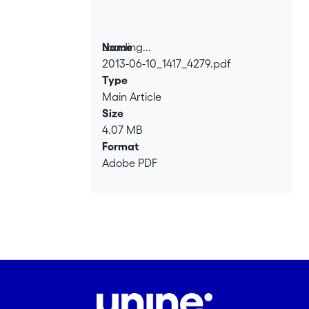
Loading...
Name
2013-06-10_1417_4279.pdf
Loading...
Type
Main Article
Size
4.07 MB
Format
Adobe PDF