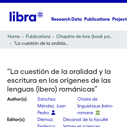
Research Data
Publications
Project
Home
Publications
Chapitre de livre (book part)
“La cuestión de la oralidad y la escritura en los orígenes de las lenguas (ibero) románicas”
“La cuestión de la oralidad y la
escritura en los orígenes de las
lenguas (ibero) románicas”
Author(s)
Sánchez
Chaire de
Méndez, Juan
linguistique ibéro-
Pedro
romane
Editor(s)
Diémoz,
Décanat de la faculté
Federica
lettres et sciences