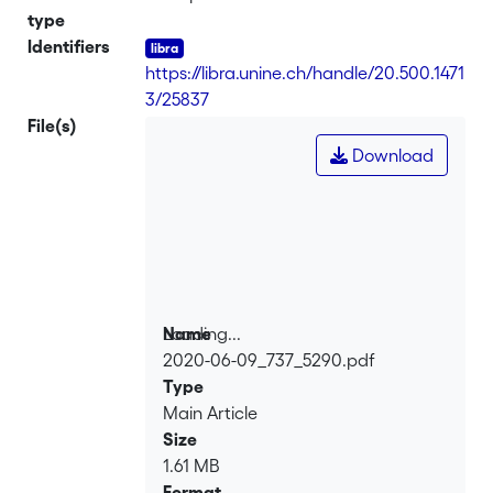
type
Identifiers
https://libra.unine.ch/handle/20.500.1471
3/25837
File(s)
Download
Loading...
Name
2020-06-09_737_5290.pdf
Loading...
Type
Main Article
Size
1.61 MB
Format