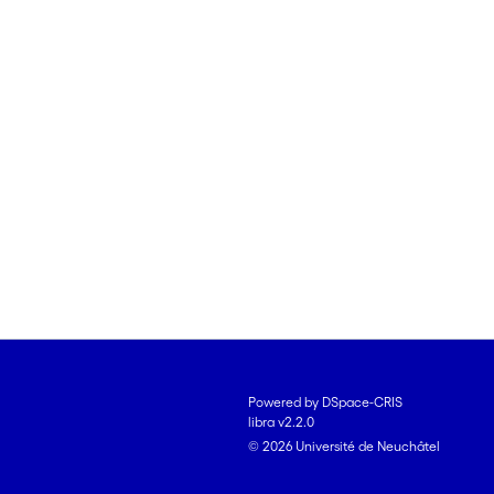
Powered by DSpace-CRIS
libra v2.2.0
© 2026 Université de Neuchâtel