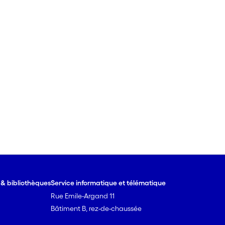
e & bibliothèques
Service informatique et télématique
Rue Emile-Argand 11
Bâtiment B, rez-de-chaussée