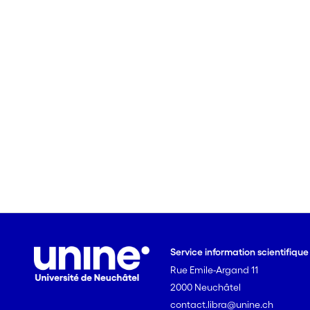
Service information scientifiqu
Rue Emile-Argand 11
2000 Neuchâtel
contact.libra@unine.ch