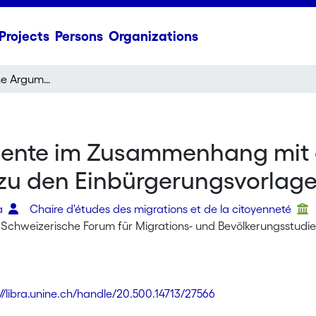
Projects
Persons
Organizations
Wissenschaftliche Argumente im Zusammenhang mit der Volksabstimmung vom 26. September 2004 zu den Einbürgerungsvorlagen
mente im Zusammenhang mit
zu den Einbürgerungsvorlag
ta
Chaire d'études des migrations et de la citoyenneté
 Schweizerische Forum für Migrations- und Bevölkerungsstudi
://libra.unine.ch/handle/20.500.14713/27566