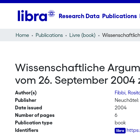
Research Data
Publications
Home
Publications
Livre (book)
Wissenschaftliche Argu
vom 26. September 2004 
Author(s)
Fibbi, Rosi
Publisher
Neuchâtel:
Date issued
2004
Number of pages
6
Publication type
book
Identifiers
https