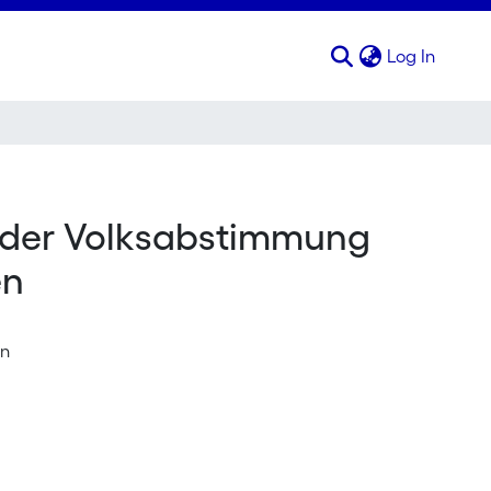
(curren
Log In
 der Volksabstimmung
en
en