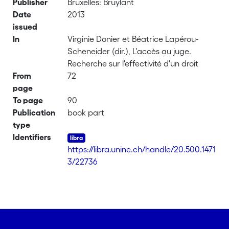
Publisher
Bruxelles: Bruylant
Date
2013
issued
In
Virginie Donier et Béatrice Lapérou-
Scheneider (dir.), L'accès au juge.
Recherche sur l'effectivité d'un droit
From
72
page
To page
90
Publication
book part
type
Identifiers
https://libra.unine.ch/handle/20.500.1471
3/22736