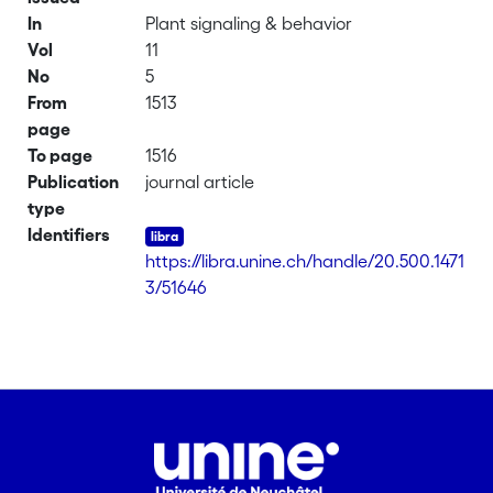
In
Plant signaling & behavior
Vol
11
No
5
From
1513
page
To page
1516
Publication
journal article
type
Identifiers
https://libra.unine.ch/handle/20.500.1471
3/51646