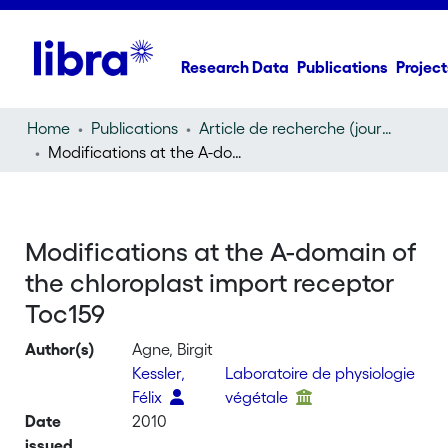
Research Data
Publications
Project
Home
Publications
Article de recherche (journal article)
Modifications at the A-domain of the chloroplast import receptor Toc159
Modifications at the A-domain of
the chloroplast import receptor
Toc159
Author(s)
Agne, Birgit
Kessler,
Laboratoire de physiologie
Félix
végétale
Date
2010
issued