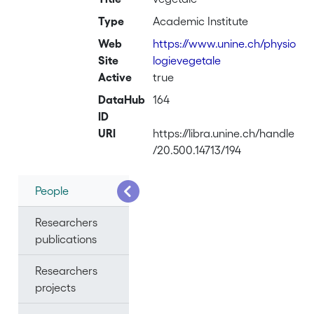
Type
Academic Institute
Web
https://www.unine.ch/physio
Site
logievegetale
Active
true
DataHub
164
ID
URI
https://libra.unine.ch/handle
/20.500.14713/194
People
Researchers
publications
Researchers
projects