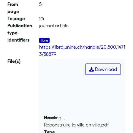
From
5
page
To page
24
Publication
journal article
type
Identifiers
https://libra.unine.ch/handle/20.500.1471
3/58879
File(s)
Download
Loading...
Name
Reconstruire la ville en ville.pdf
Loading...
Type