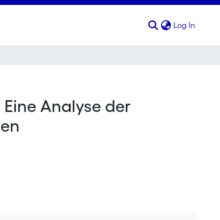
(curren
Log In
 Eine Analyse der
nen