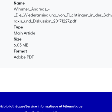
Name
Wimmer_Andreas_-
_Die_Wiederansiedlung_von_Fl_chtlingen_in_der_Sch
raxis_und_Diskussion_20171227.pdf
Type
Main Article
Size
6.05 MB
.
Format
.
Adobe PDF
e & bibliothèques
Service informatique et télématique