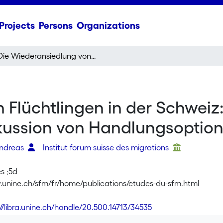
Projects
Persons
Organizations
Die Wiederansiedlung von Flüchtlingen in der Schweiz: Eine Analyse der bisherigen Praxis und Diskussion von Handlungsoptionen
Flüchtlingen in der Schweiz:
skussion von Handlungsoptio
ndreas
Institut forum suisse des migrations
s ;5d
.unine.ch/sfm/fr/home/publications/etudes-du-sfm.html
://libra.unine.ch/handle/20.500.14713/34535