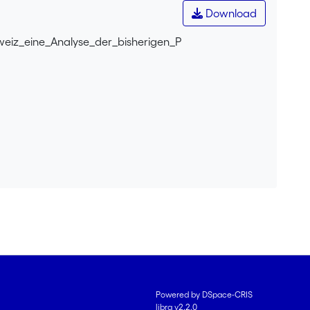
Download
weiz_eine_Analyse_der_bisherigen_P
Powered by DSpace-CRIS
libra v2.2.0