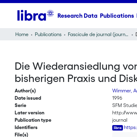
Research Data
Publications
Home
Publications
Fascicule de journal (journal)
Die Wiederansiedlung von 
bisherigen Praxis und Di
Author(s)
Wimmer, A
Date issued
1996
Serie
SFM Studie
Later version
http://www
Publication type
journal
Identifiers
https
File(s)