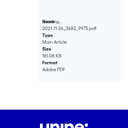
Loading...
Name
2021-11-26_3682_9975.pdf
Loading...
Type
Main Article
Size
161.08 KB
Format
Adobe PDF