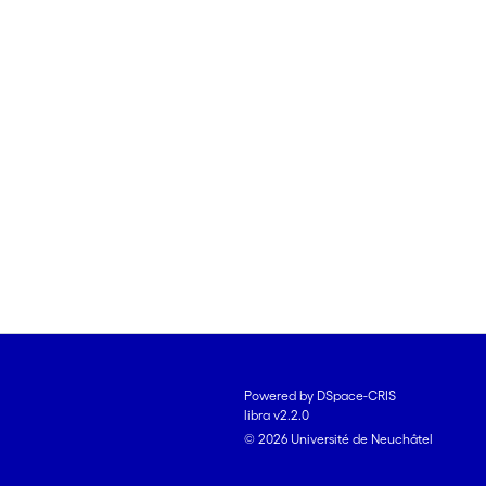
Powered by DSpace-CRIS
libra v2.2.0
© 2026 Université de Neuchâtel