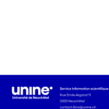
Service information scientifiqu
Rue Emile-Argand 11
2000 Neuchâtel
contact.libra@unine.ch