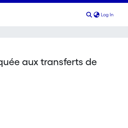
(curren
Log In
uée aux transferts de