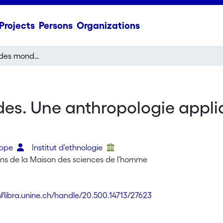
Projects
Persons
Organizations
L'apprentissage des mondes. Une anthropologie appliquée aux transferts de technologies
es. Une anthropologie appliq
lippe
Institut d'ethnologie
ions de la Maison des sciences de l'homme
://libra.unine.ch/handle/20.500.14713/27623