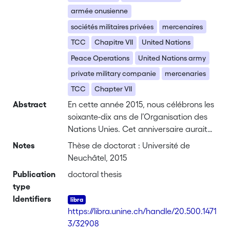
armée onusienne
sociétés militaires privées
mercenaires
TCC
Chapitre VII
United Nations
Peace Operations
United Nations army
private military companie
mercenaries
TCC
Chapter VII
Abstract
En cette année 2015, nous célébrons les
soixante-dix ans de l’Organisation des
Nations Unies. Cet anniversaire aurait
dû être associé au faste et fêté dans la
Notes
Thèse de doctorat : Université de
paix et la joie – il n’en n’est rien ! Au
Neuchâtel, 2015
contraire, nous sommes confrontés à un
Publication
doctoral thesis
monde de plus en plus complexe, dans
type
lequel les conflits se multiplient malgré
Identifiers
tous les efforts déployés. Pourtant
https://libra.unine.ch/handle/20.500.1471
l’ONU, depuis sa création, tente de
3/32908
résoudre les différends qui surgissent