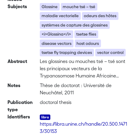
Subjects
Glossine
mouche tsé – tsé
maladie vectorielle
odeurs des hôtes
systèmes de capture des glossines
<i>Glossina</i>
tsetse flies
disease vectors
host odours
tsetse fly trapping devices
vector control
Abstract
Les glossines ou mouches tsé – tsé sont
les principaux vecteurs de la
Trypanosomose Humaine Africaine
(Maladie du sommeil) et des
Notes
Thèse de doctorat : Université de
Trypanosomoses Animales Africaines
Neuchâtel, 2011
(Nagana). L’utilisation des pièges et
Publication
doctoral thesis
écrans imprégnés d’insecticides ont
type
toujours constitué une composante
Identifiers
centrale dans la lutte contre ces
https://libra.unine.ch/handle/20.500.1471
vecteurs à travers plusieurs pays du
3/30153
continent Africain. Afin de rendre ces