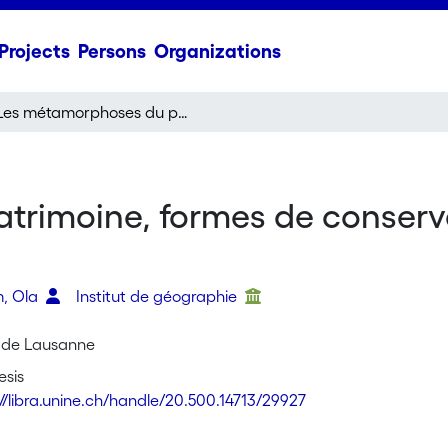
Projects
Persons
Organizations
Les métamorphoses du patrimoine, formes de conservation du construit et urbanité
rimoine, formes de conserva
m, Ola
Institut de géographie
é de Lausanne
esis
://libra.unine.ch/handle/20.500.14713/29927