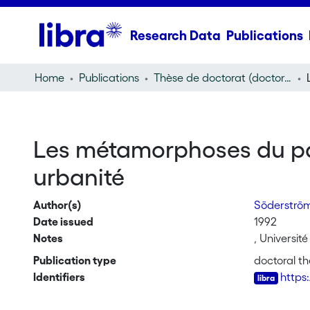
Research Data
Publications
Home
Publications
Thèse de doctorat (doctoral thesis)
Les métamorphoses du pat
urbanité
Author(s)
Söderströ
Date issued
1992
Notes
, Universit
Publication type
doctoral th
Identifiers
https