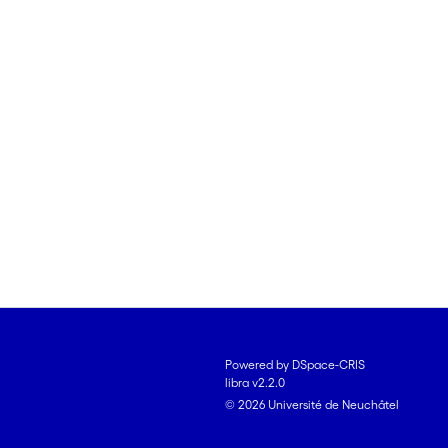
Powered by DSpace-CRIS
libra v2.2.0
© 2026 Université de Neuchâtel