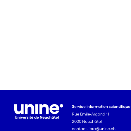
Service information scientifiqu
Rue Emile-Argand 11
2000 Neuchâtel
contact.libra@unine.ch