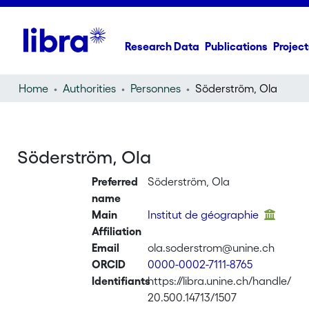
Research Data
Publications
Project
Home
Authorities
Personnes
Söderström, Ola
Söderström, Ola
Preferred
Söderström, Ola
name
Main
Institut de géographie
Affiliation
Email
ola.soderstrom@unine.ch
ORCID
0000-0002-7111-8765
Identifiants
https://libra.unine.ch/handle/
20.500.14713/1507