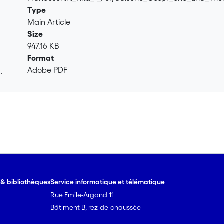
Type
Main Article
Size
947.16 KB
Format
Adobe PDF
.
.
e & bibliothèques
Service informatique et télématique
Rue Emile-Argand 11
Bâtiment B, rez-de-chaussée