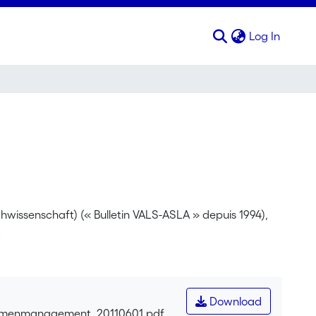
(curren
Log In
wissenschaft) (« Bulletin VALS-ASLA » depuis 1994),
2
Download
hemenmanagement_20110601.pdf