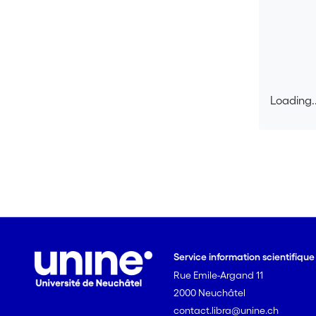
Loading..
Loading..
Service information scientifiqu
Rue Emile-Argand 11
2000 Neuchâtel
contact.libra@unine.ch