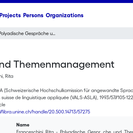
Projects
Persons
Organizations
Polyadische Gespräche und Themenmanagement
 und Themenmanagement
i, Rita
ILA (Schweizerische Hochschulkomission für angewandte Sprach
 suisse de linguistique appliquée (VALS-ASLA), 1993/57//105-12
cle
://libra.unine.ch/handle/20.500.14713/57275
Name
Franceschini_Rita_-_Polyadische_Gespr_che_und_T