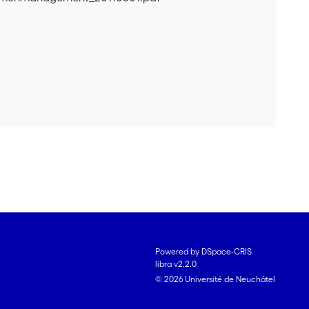
Powered by DSpace-CRIS
libra v2.2.0
© 2026 Université de Neuchâtel