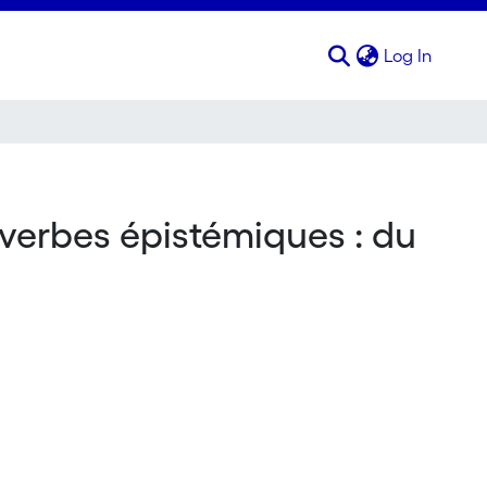
(curren
Log In
verbes épistémiques : du