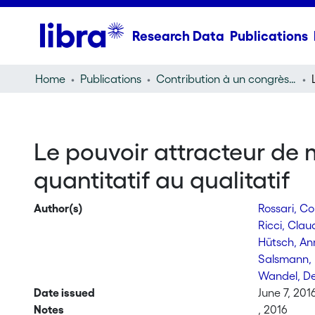
Research Data
Publications
Home
Publications
Contribution à un congrès (conference paper)
Le pouvoir attracteur de 
quantitatif au qualitatif
Author(s)
Rossari, C
Ricci, Cla
Hütsch, A
Salsmann,
Wandel, D
Date issued
June 7, 201
Notes
, 2016