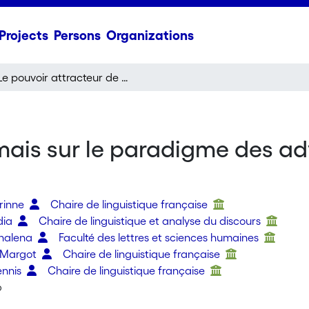
Projects
Persons
Organizations
Le pouvoir attracteur de mais sur le paradigme des adverbes épistémiques : du quantitatif au qualitatif
mais sur le paradigme des ad
orinne
Chaire de linguistique française
udia
Chaire de linguistique et analyse du discours
nnalena
Faculté des lettres et sciences humaines
 Margot
Chaire de linguistique française
ennis
Chaire de linguistique française
6