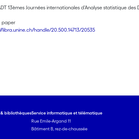
DT 13èmes Journées internationales d’Analyse statistique des 
e paper
://libra.unine.ch/handle/20.500.14713/20535
e & bibliothèques
Service informatique et télématique
Rue Emile-Argand 11
Bâtiment B, rez-de-chaussée