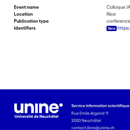
Event name
Colloque JA
Location
Nice
Publication type
conferenc
Identifiers
https
Service information scientifiqu
Rue Emile-Argand 11
2000 Neuchâtel
contact.libra@unine.ch