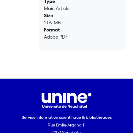
Type
espèces est équivalente au fait que la
Main Article
dérive possède un point d’équilibre
Size
ayant toutes ses coordonnées positives.
1.09 MB
Sous la condition que toutes les espèces
Format
sont présentes, nous entendons par
Adobe PDF
persistance que le semi-groupe
converge en variation totale vers une
unique probabilité n variante dont le
support est contenu dans l’orthant
positif. Si nous négligeons la
compétition intraspécifique d’au moins
une espèce, nous montrons qu’alors, la
vitesse de convergence est
polynomiale. Cependant, si toutes les
espèces possèdent des interactions
intra-spécifiques, alors la vitesse de
Service information scientifique & bibliothèques
convergence est exponentielle.
Rue Emile-Argand 11
Dans un second temps, nous
considérons ce modèle sous la forme
2000 Neuchâtel