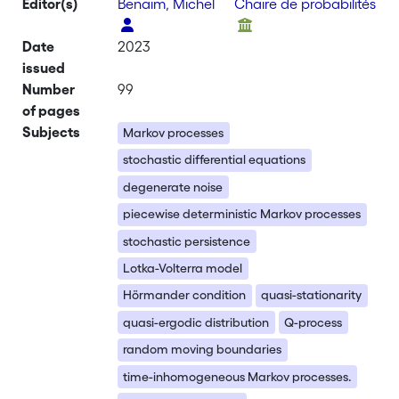
Editor(s)
Benaim, Michel
Chaire de probabilités
Date
2023
issued
Number
99
of pages
Subjects
Markov processes
stochastic differential equations
degenerate noise
piecewise deterministic Markov processes
stochastic persistence
Lotka-Volterra model
Hörmander condition
quasi-stationarity
quasi-ergodic distribution
Q-process
random moving boundaries
time-inhomogeneous Markov processes.