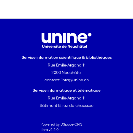
amiables de résolution des
conflits. Ce projet de recherche
se penche sur la médiation et la
conciliation comme outil de
résolution des conflits en tant
qu'ils s'intègrent dans les
mécanismes mis sur pied par
l'Etat pour permettre aux
Service information scientifique & bibliothèques
justiciables d'obtenir la
Rue Emile-Argand 11
consécration de leurs droits et
les complètent utilement. Il
2000 Neuchâtel
propose une analyse critiques
contact.libra@unine.ch
de ses mécanismes.
Service informatique et télématique
Rue Emile-Argand 11
Bâtiment B, rez-de-chaussée
Powered by DSpace-CRIS
libra v2.2.0