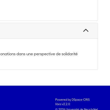
 donations dans une perspective de solidarité
Powered by DSpace-CRIS
libra v2.2.0
© 2026 Université de Neuchâtel