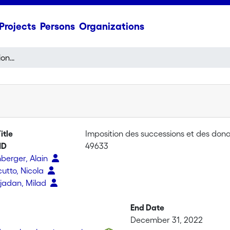
Projects
Persons
Organizations
Imposition des successions et des donations
itle
Imposition des successions et des dona
ID
49633
berger, Alain
utto, Nicola
ejadan, Milad
g
End Date
December 31, 2022