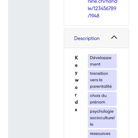
nine.ch/hand
le/123456789
/1948
Description
K
Développe
ment
e
y
transition
w
vers la
parentalité
o
r
choix du
d
prénom
s
psychologie
socioculturel
le
ressources