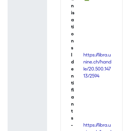
n
is
a
ti
o
n
s
I
https://libra.u
d
nine.ch/hand
e
le/20.500.147
n
13/2594
ti
fi
a
n
t
s
-
https://libra.u