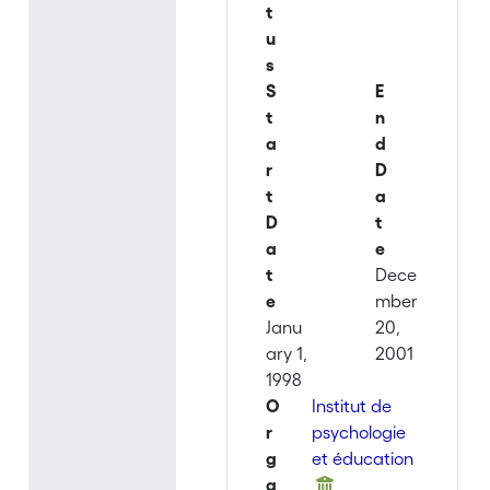
t
u
s
S
E
t
n
a
d
r
D
t
a
D
t
a
e
t
Dece
e
mber
Janu
20,
ary 1,
2001
1998
O
Institut de
r
psychologie
g
et éducation
a