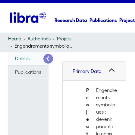
Research Data
Publications
Project
Home
Authorities
Projets
Engendrements symboliques : devenir parent : le choix du prénom
Details
Primary Data
Publications
P
Engendre
r
ments
o
symboliq
j
ues :
e
devenir
c
parent :
t
le choix