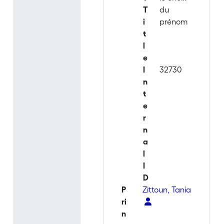
T
du
i
prénom
t
l
e
I
32730
n
t
e
r
n
a
l
I
D
P
Zittoun, Tania
ri
n