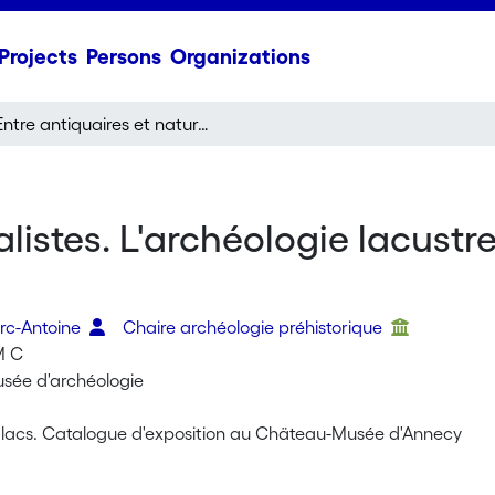
Projects
Persons
Organizations
Entre antiquaires et naturalistes. L'archéologie lacustre : un tournant dans la préhistoire universelle.
alistes. L'archéologie lacustr
rc-Antoine
Chaire archéologie préhistorique
M C
sée d'archéologie
 lacs. Catalogue d'exposition au Chäteau-Musée d'Annecy