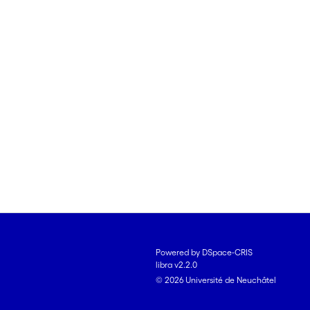
Powered by DSpace-CRIS
libra v2.2.0
© 2026 Université de Neuchâtel