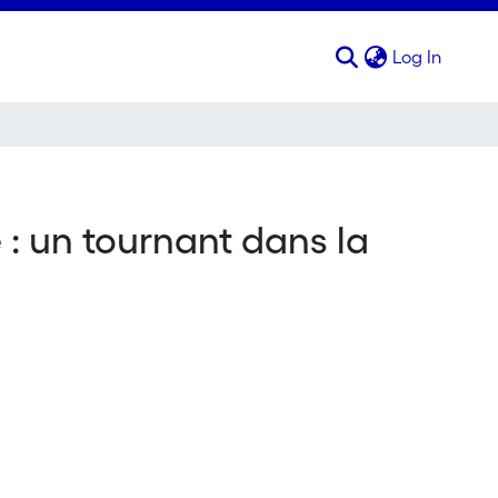
(curren
Log In
e : un tournant dans la