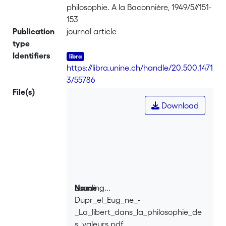
philosophie. A la Baconnière, 1949/5//151-
153
Publication
journal article
type
Identifiers
https://libra.unine.ch/handle/20.500.1471
3/55786
File(s)
Download
Loading...
Name
Dupr_el_Eug_ne_-
Loading...
_La_libert_dans_la_philosophie_de
s_valeurs.pdf