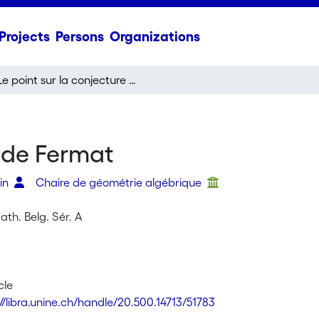
Projects
Persons
Organizations
Le point sur la conjecture de Fermat
e de Fermat
ain
Chaire de géométrie algébrique
Math. Belg. Sér. A
cle
://libra.unine.ch/handle/20.500.14713/51783