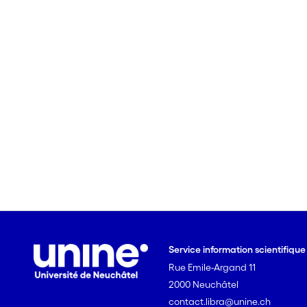
Service information scientifiqu
Rue Emile-Argand 11
2000 Neuchâtel
contact.libra@unine.ch