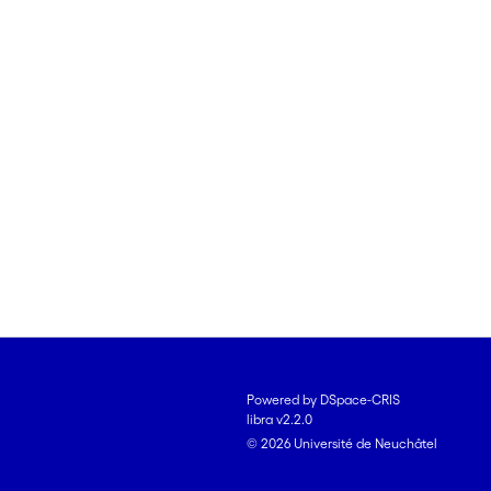
Powered by DSpace-CRIS
libra v2.2.0
© 2026 Université de Neuchâtel