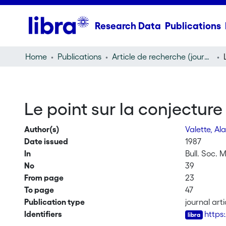
Research Data
Publications
Home
Publications
Article de recherche (journal article)
Le point sur la conjectur
Author(s)
Valette, Al
Date issued
1987
In
Bull. Soc. 
No
39
From page
23
To page
47
Publication type
journal arti
Identifiers
https