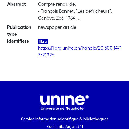
Abstract
Compte rendu de:
- François Bonnet, "Les défricheurs",
Genève, Zoé, 1984.
- Roger Favre, "Monsieur Hippo cherche
Publication
newspaper article
un lieu pour la méditation", Genève, Zoé,
type
1984.
Identifiers
https://libra.unine.ch/handle/20.500.1471
3/21926
Service information scientifique & bibliothèques
Rue Emile-Argand 11