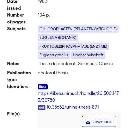
Date
1982
issued
Number
104 p.
of pages
Subjects
CHLOROPLASTEN (PFLANZENCYTOLOGIE)
EUGLENA (BOTANIK)
FRUKTOSEBIPHOSPHATASE (ENZYME)
Euglena gracilis
Hochschulschrift
Notes
Thèse de doctorat, Sciences, Chimie
Publication
doctoral thesis
type
Identifiers
https://libra.unine.ch/handle/20.500.1471
3/30780
DOI
10.35662/unine-thesis-891
File(s)
Download