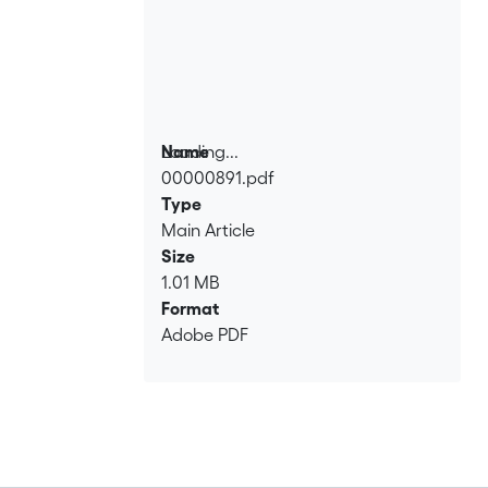
Loading...
Name
00000891.pdf
Loading...
Type
Main Article
Size
1.01 MB
Format
Adobe PDF