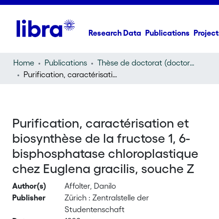
Research Data
Publications
Project
Home
Publications
Thèse de doctorat (doctoral thesis)
Purification, caractérisation et biosynthèse de la fructose 1, 6-bisphosphatase chloroplastique chez Euglena gracilis, souche Z
Purification, caractérisation et
biosynthèse de la fructose 1, 6-
bisphosphatase chloroplastique
chez Euglena gracilis, souche Z
Author(s)
Affolter, Danilo
Publisher
Zürich : Zentralstelle der
Studentenschaft