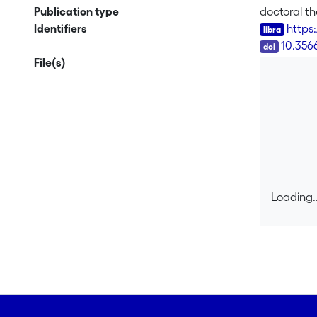
Publication type
doctoral th
Identifiers
https:
DOI
10.356
File(s)
Loading..
Loading..