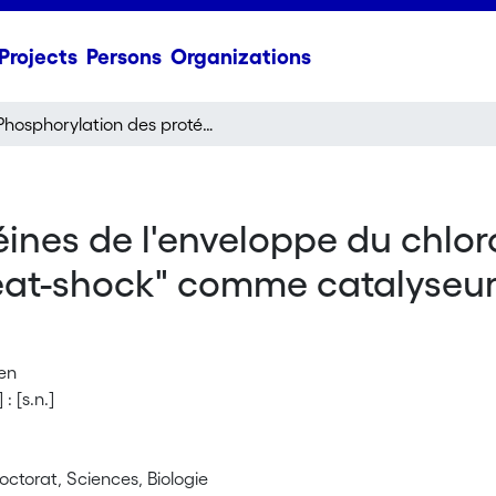
Projects
Persons
Organizations
Phosphorylation des protéines de l'enveloppe du chloroplaste d'épinard et rôle possible des protéines "heat-shock" comme catalyseurs d'activités protéines-kinasiques
ines de l'enveloppe du chloro
eat-shock" comme catalyseurs
ien
: [s.n.]
ctorat, Sciences, Biologie