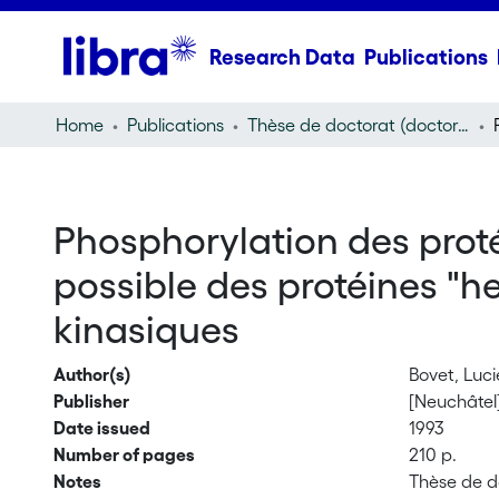
Research Data
Publications
Home
Publications
Thèse de doctorat (doctoral thesis)
Phosphorylation des proté
possible des protéines "h
kinasiques
Author(s)
Bovet, Luc
Publisher
[Neuchâtel] 
Date issued
1993
Number of pages
210 p.
Notes
Thèse de do