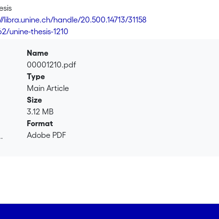
esis
//libra.unine.ch/handle/20.500.14713/31158
62/unine-thesis-1210
Name
00001210.pdf
Type
Main Article
Size
3.12 MB
Format
Adobe PDF
.
.