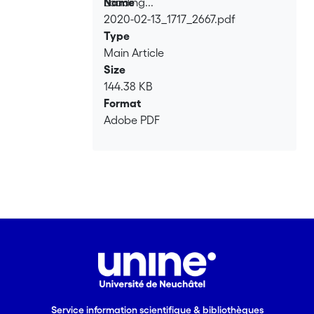
Loading...
Name
2020-02-13_1717_2667.pdf
Loading...
Type
Main Article
Size
144.38 KB
Format
Adobe PDF
Service information scientifique & bibliothèques