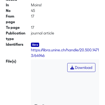
In
Moins!
No
45
From
17
page
To page
17
Publication
journal article
type
Identifiers
https://libra.unine.ch/handle/20.500.1471
3/64946
File(s)
Download