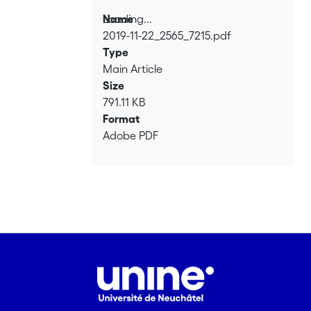
Loading...
Name
2019-11-22_2565_7215.pdf
Loading...
Type
Main Article
Size
791.11 KB
Format
Adobe PDF