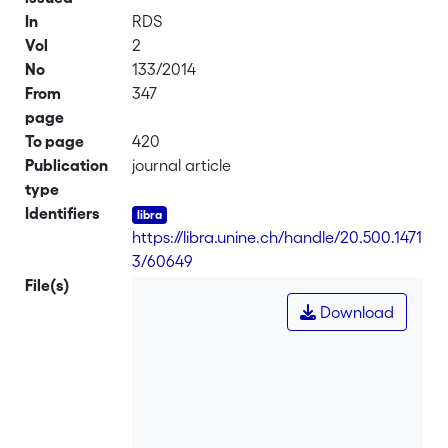
In
RDS
Vol
2
No
133/2014
From
347
page
To page
420
Publication
journal article
type
Identifiers
https://libra.unine.ch/handle/20.500.1471
3/60649
File(s)
Download