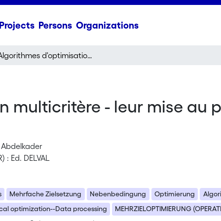
Projects
Persons
Organizations
Algorithmes d'optimisation multicritère - leur mise au point et implantation sur ordinateur
 multicritère - leur mise au p
, Abdelkader
) : Ed. DELVAL
s
Mehrfache Zielsetzung
Nebenbedingung
Optimierung
Algor
al optimization--Data processing
MEHRZIELOPTIMIERUNG (OPERAT