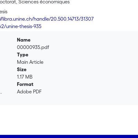
octorat, Sciences économiques
esis
://libra.unine.ch/handle/20.500.14713/31307
62/unine-thesis-935
Name
00000935.pdf
Type
Main Article
Size
1.17 MB
Format
Adobe PDF
.
.