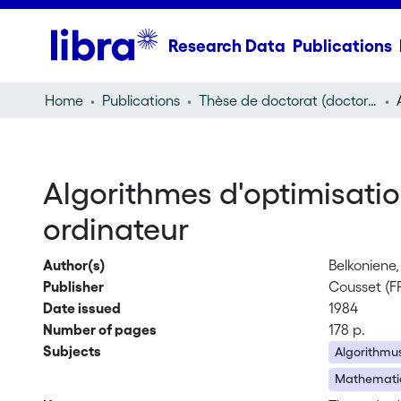
Research Data
Publications
Home
Publications
Thèse de doctorat (doctoral thesis)
Algorithmes d'optimisation
ordinateur
Author(s)
Belkoniene
Publisher
Cousset (FR
Date issued
1984
Number of pages
178 p.
Subjects
Algorithmu
Mathematic