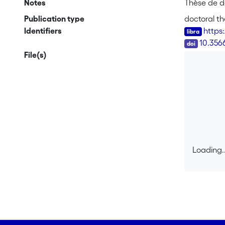
Notes
Thèse de d
Publication type
doctoral th
Identifiers
https
DOI
10.356
File(s)
Loading..
Loading..