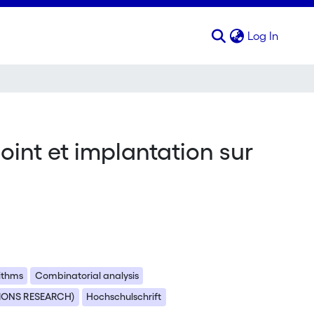
(curren
Log In
oint et implantation sur
ithms
Combinatorial analysis
IONS RESEARCH)
Hochschulschrift