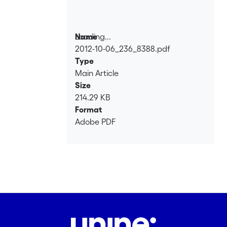
Loading...
Name
2012-10-06_236_8388.pdf
Loading...
Type
Main Article
Size
214.29 KB
Format
Adobe PDF