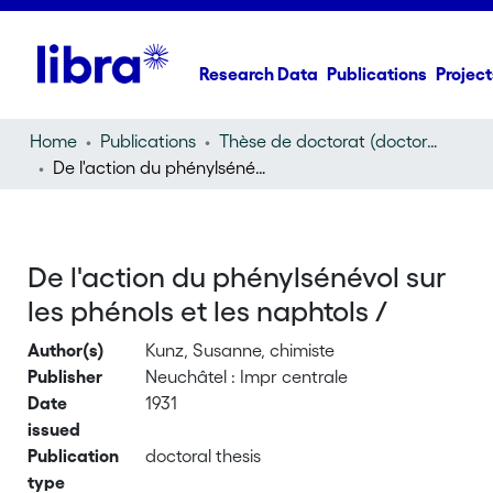
Research Data
Publications
Project
Home
Publications
Thèse de doctorat (doctoral thesis)
De l'action du phénylsénévol sur les phénols et les naphtols /
De l'action du phénylsénévol sur
les phénols et les naphtols /
Author(s)
Kunz, Susanne, chimiste
Publisher
Neuchâtel : Impr centrale
Date
1931
issued
Publication
doctoral thesis
type