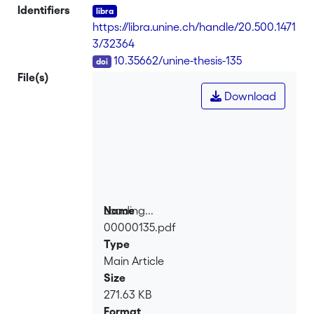
Identifiers
https://libra.unine.ch/handle/20.500.1471
3/32364
DOI
10.35662/unine-thesis-135
File(s)
Download
Loading...
Name
00000135.pdf
Loading...
Type
Main Article
Size
271.63 KB
Format