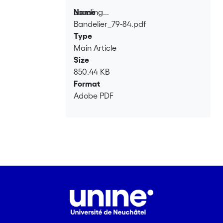
Loading...
Name
Bandelier_79-84.pdf
Loading...
Type
Main Article
Size
850.44 KB
Format
Adobe PDF