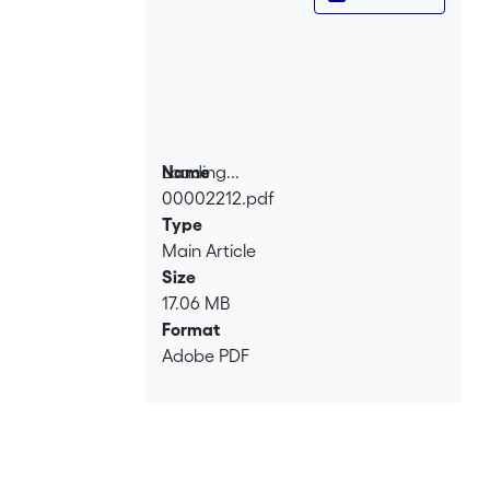
Loading...
Name
00002212.pdf
Loading...
Type
Main Article
Size
17.06 MB
Format
Adobe PDF