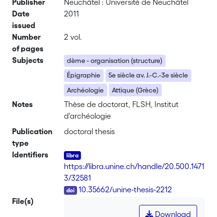
Publisher
Neuchâtel : Université de Neuchâtel
Date
2011
issued
Number
2 vol.
of pages
Subjects
dème - organisation (structure)
Épigraphie
5e siècle av. J.-C.-3e siècle
Archéologie
Attique (Grèce)
Notes
Thèse de doctorat, FLSH, Institut
d’archéologie
Publication
doctoral thesis
type
Identifiers
https://libra.unine.ch/handle/20.500.1471
3/32581
DOI
10.35662/unine-thesis-2212
File(s)
Download