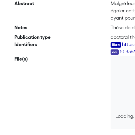
Abstract
Malgré leur
égaler cet
ayant pour
logiciels, 
Notes
Thèse de do
comme elle 
Publication type
doctoral th
analyse pré
Identifiers
https
est en part
DOI
10.356
rapport à d
File(s)
ontologies 
aux infras
paradigmati
diverses to
perte qui p
directemen
manière co
également 
Loading..
nombre de 
Loading..
optimisatio
notation du