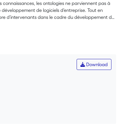
s connaissances, les ontologies ne parviennent pas à
développement de logiciels d’entreprise. Tout en
mbre d’intervenants dans le cadre du développement de
les efforts de recherche sur l’intégration des ontologies
 une démocratisation menée à terme. Tout comme notre
des ontologies au sein de la communauté des ingénieurs
thèses sous-jacentes utilisées dans les ontologies, par
. Les piles techniques derrière l’application des
lement; des langues aux éditeurs en passant par l’appui
Download
 nouvelle tournure syntactique, sémantique et
’il utilise les ontologies. Afin de minimaliser ces
été la proposition d’une fonction de traduction sans
référentiels de code plus conventionnels en les exprimant
euxième étape franchie fut l’implémentation, de
me langage cible. Cette implémentation prend
rsion. Le choix de C\# est motivé par un certain
lémentation prend également en compte de potentielles
ative de la taille de l'exécutable en exploitant la
nhérent à la source de la sérialisation XML. De plus,