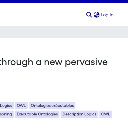
(curren
Log In
 through a new pervasive
 Logics
OWL
Ontologies exécutables
soning
Executable Ontologies
Description Logics
OWL