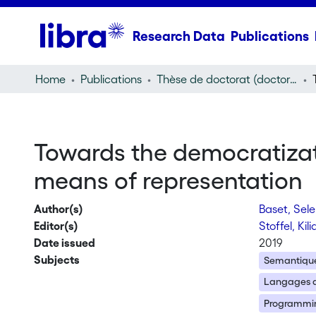
Research Data
Publications
Home
Publications
Thèse de doctorat (doctoral thesis)
Towards the democratizat
means of representation
Author(s)
Baset, Sel
Editor(s)
Stoffel, Kil
Date issued
2019
Subjects
Semantiqu
Langages 
Programmi