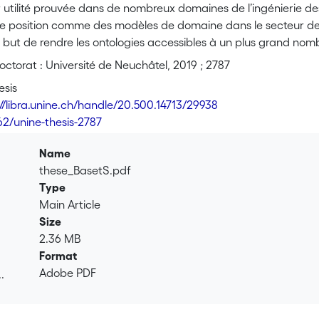
 utilité prouvée dans de nombreux domaines de l’ingénierie de
te position comme des modèles de domaine dans le secteur de 
 but de rendre les ontologies accessibles à un plus grand no
cette thèse cherche à étudier les facteurs qui se dressent entre 
ctorat : Université de Neuchâtel, 2019 ; 2787
est, d’une part, décrite par la littérature, et, d’autre part,
esis
liminaire le suggère, la réticence qui caractérise l’adoption 
://libra.unine.ch/handle/20.500.14713/29938
ie due à une sémantique opposée, ainsi qu’aux différentes hypo
62/unine-thesis-2787
’autres normes de modélisation d’entreprise plus conventionnels
et les logiciels d’entreprise conventionnels varient considérab
Name
tructures. <br>Les raisons mentionnées ci-dessus prennent une
these_BasetS.pdf
que que le développeur doit prendre en compte à chaque fois qu
Type
urnures, la première étape vers la réalisation de cette thèse a 
Main Article
ourrait faciliter la tâche d’intégration des ontologies vers les 
Size
t dans le même langage de programmation en usage. <br>La d
2.36 MB
ncrète, de la fonction de traduction en considérant C\# com
Format
en compte de potentielles optimisations du processus de conve
Adobe PDF
.
facteurs discutés dans le chapitre correspondant. Cette imp
.
ns du processus de conversion. On obtient une réduction signific
 langage de programmation qui permet d’éviter la redondance i