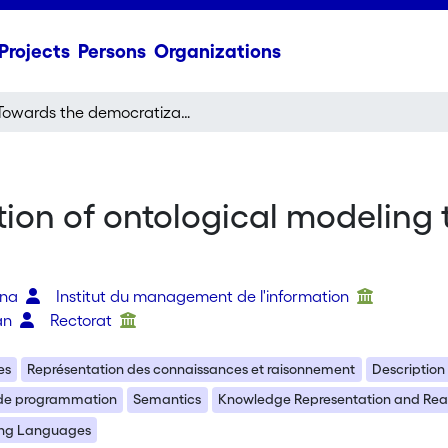
Projects
Persons
Organizations
Towards the democratization of ontological modeling through a new pervasive means of representation
ion of ontological modeling
ena
Institut du management de l'information
ian
Rectorat
es
Représentation des connaissances et raisonnement
Description
de programmation
Semantics
Knowledge Representation and Rea
ng Languages