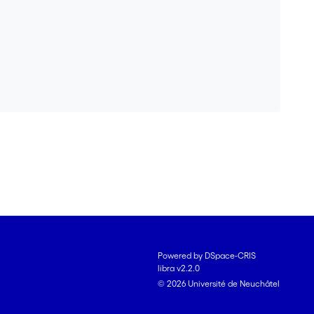
Powered by DSpace-CRIS
libra v2.2.0
© 2026 Université de Neuchâtel