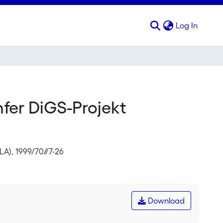
(curren
Log In
fer DiGS-Projekt
LA), 1999/70//7-26
Download