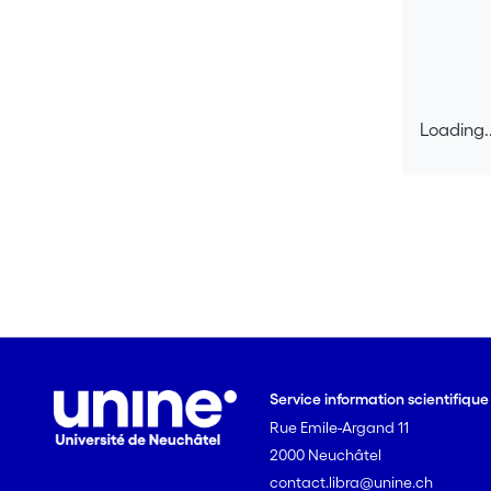
Loading..
Loading..
Service information scientifiqu
Rue Emile-Argand 11
2000 Neuchâtel
contact.libra@unine.ch