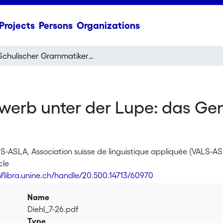
Projects
Persons
Organizations
Schulischer Grammatikerwerb unter der Lupe: das Genfer DiGS-Projekt
erb unter der Lupe: das Gen
LS-ASLA, Association suisse de linguistique appliquée (VALS-AS
cle
://libra.unine.ch/handle/20.500.14713/60970
Name
Diehl_7-26.pdf
Type