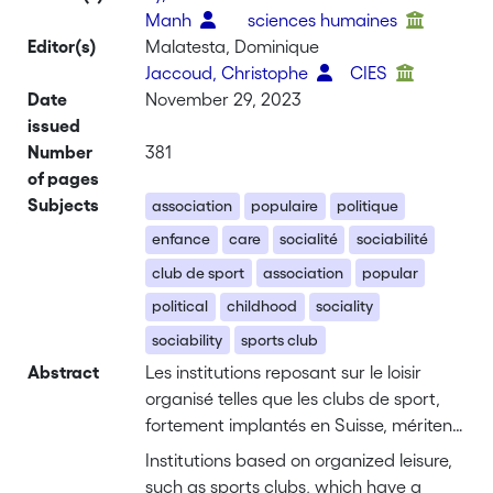
Manh
sciences humaines
Editor(s)
Malatesta, Dominique
Jaccoud, Christophe
CIES
Date
November 29, 2023
issued
Number
381
of pages
Subjects
association
populaire
politique
enfance
care
socialité
sociabilité
club de sport
association
popular
political
childhood
sociality
sociability
sports club
Abstract
Les institutions reposant sur le loisir
organisé telles que les clubs de sport,
fortement implantés en Suisse, méritent
une attention, tout particulièrement
Institutions based on organized leisure,
dans une perspective de production
such as sports clubs, which have a