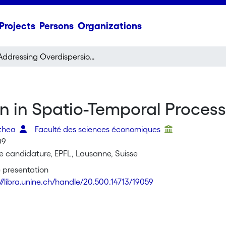
Projects
Persons
Organizations
Addressing Overdispersion in Spatio-Temporal Processes
n in Spatio-Temporal Proces
thea
Faculté des sciences économiques
09
e candidature, EPFL, Lausanne, Suisse
 presentation
://libra.unine.ch/handle/20.500.14713/19059