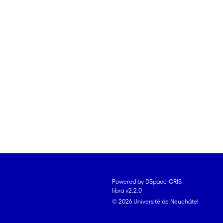
Powered by DSpace-CRIS
libra v2.2.0
© 2026 Université de Neuchâtel