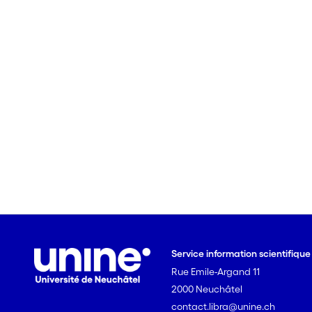
Service information scientifiqu
Rue Emile-Argand 11
2000 Neuchâtel
contact.libra@unine.ch