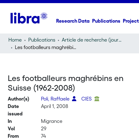
Research Data
Publications
Project
Home
Publications
Article de recherche (journal article)
Les footballeurs maghrébins en Suisse (1962-2008)
Les footballeurs maghrébins en
Suisse (1962-2008)
Author(s)
Poli, Raffaele
CIES
Date
April 1, 2008
issued
In
Migrance
Vol
29
From
74