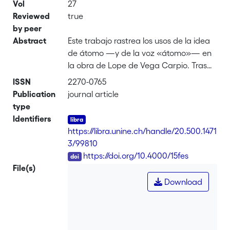
Vol
27
Reviewed
true
by peer
Abstract
Este trabajo rastrea los usos de la idea
de átomo —y de la voz «átomo»— en
la obra de Lope de Vega Carpio. Tras
resumir cómo se empleaba la palabra
ISSN
2270-0765
en el Siglo de Oro en general, nos
Publication
journal article
centramos en sus apariciones en la
type
obra lopesca. En primer lugar,
Identifiers
examinamos en ella frases hechas
https://libra.unine.ch/handle/20.500.1471
como «átomos del sol», que
3/99810
relacionamos con una célebre imagen
DOI
https://doi.org/10.4000/15fes
de Lucrecio, así como otras expresiones
File(s)
de ella derivadas, como «átomos del
Download
aire». En segundo lugar, exploramos
usos de «átomo» comunes en la época,
como las ponderaciones que significan
‘en absoluto’. En tercer lugar, nos