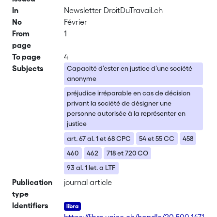
In
Newsletter DroitDuTravail.ch
No
Février
From
1
page
To page
4
Subjects
Capacité d’ester en justice d’une société
anonyme
préjudice irréparable en cas de décision
privant la société de désigner une
personne autorisée à la représenter en
justice
art. 67 al. 1 et 68 CPC
54 et 55 CC
458
460
462
718 et 720 CO
93 al. 1 let. a LTF
Publication
journal article
type
Identifiers
https://libra.unine.ch/handle/20.500.1471