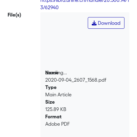
3/62940
File(s)
Download
Loading...
Name
2020-09-04_2607_1568.pdf
Loading...
Type
Main Article
Size
125.89 KB
Format
Adobe PDF