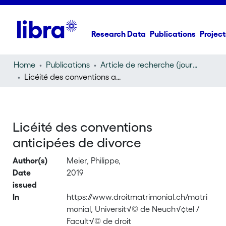
Research Data
Publications
Project
Home
Publications
Article de recherche (journal article)
Licéité des conventions anticipées de divorce
Licéité des conventions
anticipées de divorce
Author(s)
Meier, Philippe,
Date
2019
issued
In
https://www.droitmatrimonial.ch/matri
monial, Universit√© de Neuch√¢tel /
Facult√© de droit