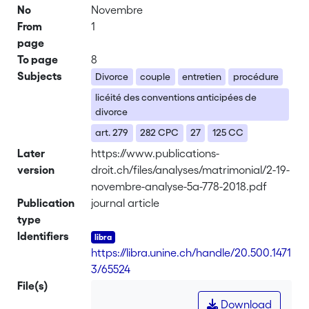
No
Novembre
From
1
page
To page
8
Subjects
Divorce
couple
entretien
procédure
licéité des conventions anticipées de
divorce
art. 279
282 CPC
27
125 CC
Later
https://www.publications-
version
droit.ch/files/analyses/matrimonial/2-19-
novembre-analyse-5a-778-2018.pdf
Publication
journal article
type
Identifiers
https://libra.unine.ch/handle/20.500.1471
3/65524
File(s)
Download