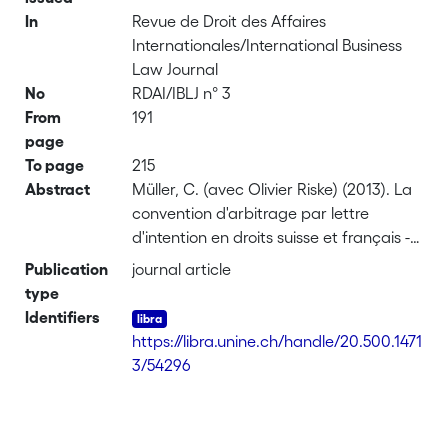
In
Revue de Droit des Affaires
Internationales/International Business
Law Journal
No
RDAI/IBLJ n° 3
From
191
page
To page
215
Abstract
Müller, C. (avec Olivier Riske) (2013). La
convention d'arbitrage par lettre
d'intention en droits suisse et français -
Arbitration Agreement by Letter of
Publication
journal article
Intent under Swiss and French Law,
type
Revue de Droit des Affaires
Identifiers
Internationales/International Business
https://libra.unine.ch/handle/20.500.1471
Law Journal (RDAI/IBLJ) n° 3, p. 191-215
3/54296