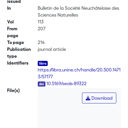
issued
In
Bulletin de la Société Neuchâteloise des
Sciences Naturelles
Vol
113
From
207
page
To page
214
Publication
journal article
type
Identifiers
https://libra.unine.ch/handle/20.500.1471
3/57177
DOI
10.5169/seals-89322
File(s)
Download