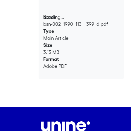
Loading...
Name
bsn-002_1990_113__399_d.pdf
Loading...
Type
Main Article
Size
3.13 MB
Format
Adobe PDF