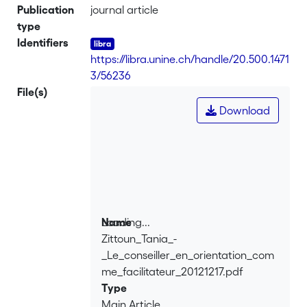
Publication
journal article
type
Identifiers
https://libra.unine.ch/handle/20.500.1471
3/56236
File(s)
Download
Loading...
Name
Zittoun_Tania_-
Loading...
_Le_conseiller_en_orientation_com
me_facilitateur_20121217.pdf
Type
Main Article